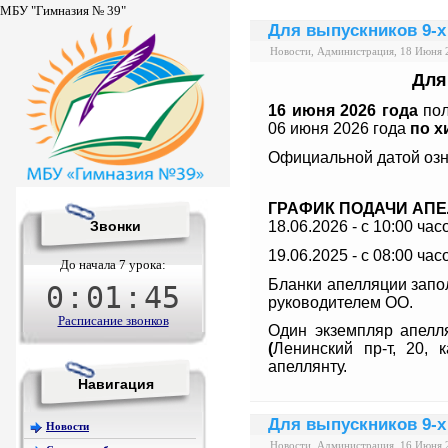
МБУ "Гимназия № 39"
Для выпускников 9-х
Новости, Администрация, 18 Июня 
Для
16 июня
2026 года
пол
06 июня 2026 года
по х
Официальной датой озн
ГРАФИК ПОДАЧИ АП
Звонки
18.06.2026 - с 10:00 час
19.06.2025 - с 08:00 час
До начала 7 урока:
Бланки апелляции запо
0
:
01
:
44
руководителем ОО.
Расписание звонков
Один экземпляр апелл
(
Ленинский пр-т, 20, к
апеллянту.
Навигация
Для выпускников 9-х
Новости
Новости, Администрация, 16 Июня 