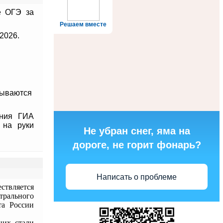
 ОГЭ за
Решаем вместе
2026.
исываются
ения ГИА
я на руки
Не убран снег, яма на
дороге, не горит фонарь?
Написать о проблеме
ствляется
трального
та России
них стали