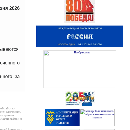
юня 2026
исываются
моченного
нного за
 обработку
осим отключить
ных данных,
ности сайта»
и
елей (законных