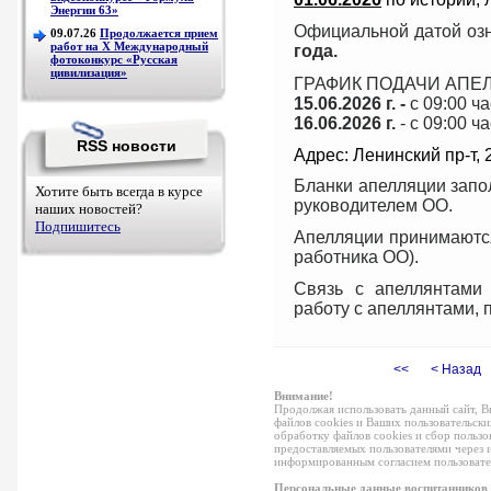
Энергии 63»
Официальной датой озн
09.07.26
Продолжается прием
работ на Х Международный
года.
фотоконкурс «Русская
цивилизация»
ГРАФИК ПОДАЧИ АПЕ
15.06.2026 г. -
с 09:00 ча
16.06.2026 г.
- с 09:00 ч
RSS новости
Адрес: Ленинский пр-т, 20
Бланки апелляции запо
Хотите быть всегда в курсе
руководителем ОО.
наших новостей?
Подпишитесь
Апелляции принимаются
работника ОО).
Связь с апеллянтами 
работу с апеллянтами, 
<<
< Назад
Внимание!
Продолжая использовать данный сайт, 
файлов cookies и Ваших пользовательск
обработку файлов cookies и сбор польз
предоставляемых пользователями через и
информированным согласием пользовател
Персональные данные воспитанников