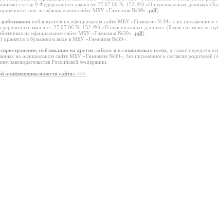
ваниями статьи 9 Федерального закона от 27.07.06 № 152-ФЗ «О персональных данных» (Бл
вершеннолетних на официальном сайте МБУ «Гимназия №39»
.
pdf
).
 работников
публикуются на официальном сайте МБУ «Гимназия №39» с их письменного с
Федерального закона от 27.07.06 № 152-ФЗ «О персональных данных» (Бланк согласия на п
работников на официальном сайте МБУ «Гимназия №39»
.
pdf
).
й) хранятся в бумажном виде в МБУ «Гимназия №39».
спространение, публикация на других сайтах и в социальных сетях
, а также передача п
анных на официальном сайте МБУ «Гимназия №39», без письменного согласия родителей (
нием законодательства Российской Федерации.
й конфиденциальности сайта» >>>