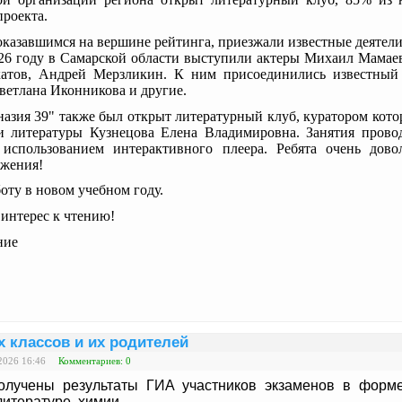
роекта.
оказавшимся на вершине рейтинга, приезжали известные деятели
026 году в Самарской области выступили актеры Михаил Мамае
атов, Андрей Мерзликин. К ним присоединились известный
ветлана Иконникова и другие.
азия 39" также был открыт литературный клуб, куратором котор
 и литературы Кузнецова Елена Владимировна. Занятия прово
использованием интерактивного плеера. Ребята очень дов
лжения!
оту в новом учебном году.
 интерес к чтению!
ние
х классов и их родителей
2026 16:46
Комментариев: 0
лучены результаты ГИА участников экзаменов
в форме
литературе, химии.