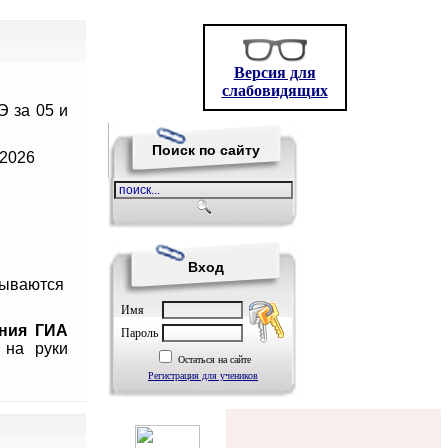
Версия для
слабовидящих
 за 05 и
Поиск по сайту
.2026
Вход
исываются
Имя
ения ГИА
Пароль
я на руки
Остаться на сайте
Регистрация для учеников