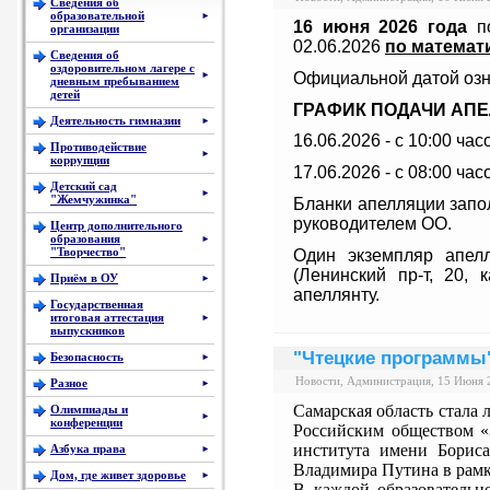
Сведения об
образовательной
►
16 июня
2026 года
по
организации
02.06.2026
по математ
Сведения об
оздоровительном лагере с
Официальной датой озна
►
дневным пребыванием
детей
ГРАФИК ПОДАЧИ АП
Деятельность гимназии
►
16.06.2026 - с 10:00 час
Противодействие
►
коррупции
17.06.2026 - с 08:00 час
Детский сад
►
"Жемчужинка"
Бланки апелляции запо
руководителем ОО.
Центр дополнительного
образования
►
"Творчество"
Один экземпляр апел
(Ленинский пр-т, 20, 
Приём в ОУ
►
апеллянту.
Государственная
итоговая аттестация
►
выпускников
"Чтецкие программы"
Безопасность
►
Новости, Администрация, 15 Июня 
Разное
►
Самарская область стала
Олимпиады и
►
конференции
Российским обществом «
института имени Борис
Азбука права
►
Владимира Путина в рамк
Дом, где живет здоровье
►
В каждой образовательн