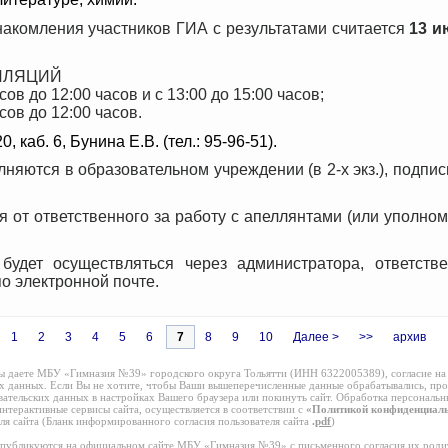
акомления участников ГИА с результатами считается
13 и
ЛЛЯЦИЙ
сов до 12:00 часов и с 13:00 до 15:00 часов;
асов до 12:00 часов.
, каб. 6, Бунина Е.В. (тел.: 95-96-51).
лняются в образовательном учреждении (в 2-х экз.), подп
 от ответственного за работу с апеллянтами (или уполно
будет осуществляться через администратора, ответстве
по электронной почте.
1
2
3
4
5
6
7
8
9
10
Далее >
>>
архив
Вы даете МБУ «Гимназия №39» городского округа Тольятти (ИНН 6322005389), согласие на
их данных. Если Вы не хотите, чтобы Ваши вышеперечисленные данные обрабатывались, пр
овательских данных в настройках Вашего браузера или покинуть сайт. Обработка персональ
нтерактивные сервисы сайта, осуществляется в соответствии с
«Политикой конфиденциаль
я сайта (Бланк информированного согласия пользователя сайта
.
pdf
)
публикуются на официальном сайте МБУ «Гимназия №39» с письменного согласия их родит