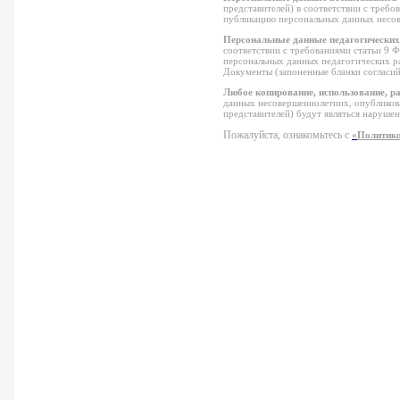
представителей) в соответствии с требо
публикацию персональных данных несо
Персональные данные педагогических
соответствии с требованиями статьи 9 
персональных данных педагогических 
Документы (запоненные бланки согласи
Любое копирование, использование, ра
данных несовершеннолетних, опубликов
представителей) будут являться наруше
Пожалуйста, ознакомьтесь с
«
Политико