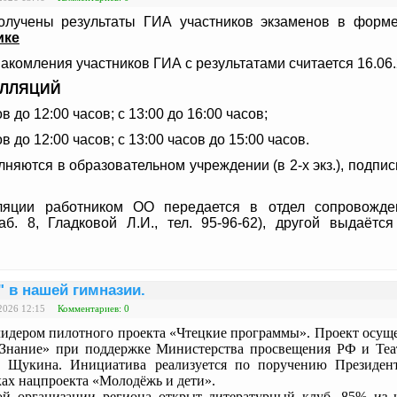
лучены результаты ГИА участников экзаменов
в форме
ике
комления участников ГИА с результатами считается 16.06.
ЕЛЛЯЦИЙ
ов до 12:00 часов; с 13:00 до 16:00 часов;
ов до 12:00 часов; с 13:00 часов до 15:00 часов.
лняются в образовательном учреждении (в 2-х экз.), подп
ляции работником ОО передается в отдел сопровожд
каб. 8, Гладковой Л.И., тел. 95-96-62), другой выдаётс
 в нашей гимназии.
2026 12:15
Комментариев: 0
 лидером пилотного проекта «Чтецкие программы». Проект осуще
Знание» при поддержке Министерства просвещения РФ и Теа
а Щукина. Инициатива реализуется по поручению Президен
ах нацпроекта «Молодёжь и дети».
ой организации региона открыт литературный клуб, 85% из 