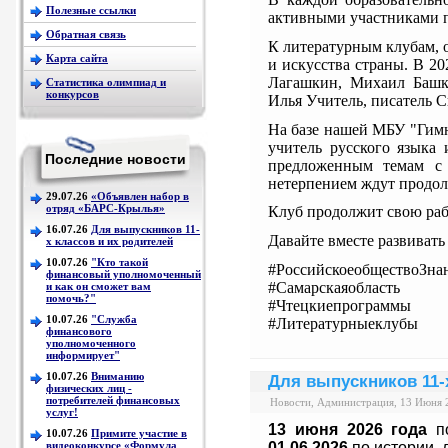
Полезные ссылки
активными участниками п
Обратная связь
К литературным клубам, 
Карта сайта
и искусства страны. В 2
Лагашкин, Михаил Башк
Статистика олимпиад и
конкурсов
Илья Учитель, писатель С
На базе нашей МБУ "Гимн
учитель русского языка
Последние новости
предложенным темам с 
нетерпением ждут продо
29.07.26
«Объявлен набор в
отряд «БАРС-Крылья»
Клуб продолжит свою раб
16.07.26
Для выпускников 11-
Давайте вместе развивать
х классов и их родителей
10.07.26
"Кто такой
#РоссийскоеобществоЗна
финансовый уполномоченный
#Самарскаяобласть
и как он сможет вам
помочь?"
#Чтецкиепрограммы
10.07.26
"Служба
#Литературныеклубы
финансового
уполномоченного
информирует"
10.07.26
Вниманию
Для выпускников 11-
физических лиц -
потребителей финансовых
Новости, Администрация, 13 Июня 
услуг!
13 июня
2026 года
по
10.07.26
Примите участие в
видеоконкурсе «Формула
01.06.2026
по истории, 