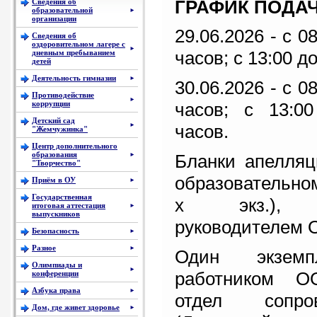
ГРАФИК ПОДА
Сведения об
образовательной
►
организации
29.06.2026 - с 0
Сведения об
оздоровительном лагере с
►
часов; с 13:00 д
дневным пребыванием
детей
Деятельность гимназии
►
30.06.2026 - с 0
Противодействие
►
коррупции
часов; с 13:0
Детский сад
часов.
►
"Жемчужинка"
Центр дополнительного
образования
Бланки апелляц
►
"Творчество"
образовательном
Приём в ОУ
►
Государственная
х экз.), п
итоговая аттестация
►
выпускников
руководителем 
Безопасность
►
Разное
►
Один экземп
Олимпиады и
►
работником О
конференции
Азбука права
►
отдел сопр
Дом, где живет здоровье
►