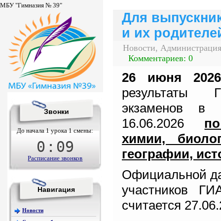
МБУ "Гимназия № 39"
Для выпускник
и их родителе
Новости, Администрация
Комментариев: 0
26 июня
202
результаты 
экзаменов
в ф
Звонки
16.06.2026
п
До начала 1 урока 1 смены:
химии, биолог
0
:
09
географии, ист
Расписание звонков
Официальной да
участников ГИ
Навигация
считается 27.06.
Новости