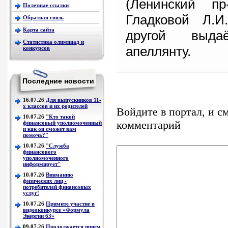
(Ленинский пр
Полезные ссылки
Гладковой Л.И.
Обратная связь
Карта сайта
другой выд
Статистика олимпиад и
апеллянту.
конкурсов
Последние новости
16.07.26
Для выпускников 11-
х классов и их родителей
Войдите в портал, и с
10.07.26
"Кто такой
комментарий
финансовый уполномоченный
и как он сможет вам
помочь?"
10.07.26
"Служба
финансового
уполномоченного
информирует"
10.07.26
Вниманию
физических лиц -
потребителей финансовых
услуг!
10.07.26
Примите участие в
видеоконкурсе «Формула
Энергии 63»
09.07.26
Продолжается прием