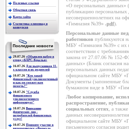
Полезные ссылки
«О персональных данных» (
Обратная связь
публикацию персональных
несовершеннолетних на оф
Карта сайта
«Гимназия №39»
.
pdf
).
Статистика олимпиад и
конкурсов
Персональные данные пед
работников
публикуются н
МБУ «Гимназия №39» с их п
Последние новости
соответствии с требования
закона от 27.07.06 № 152-
29.07.26
«Объявлен набор в
отряд «БАРС-Крылья»
данных» (Бланк согласия н
16.07.26
Для выпускников 11-
персональных данных педаг
х классов и их родителей
официальном сайте МБУ «
10.07.26
"Кто такой
финансовый уполномоченный
Документы (запоненные бла
и как он сможет вам
помочь?"
бумажном виде в МБУ «Гим
10.07.26
"Служба
финансового
Любое копирование, испол
уполномоченного
распространение, публикац
информирует"
социальных сетях
, а такж
10.07.26
Вниманию
физических лиц -
данных несовершеннолетни
потребителей финансовых
услуг!
официальном сайте МБУ «Г
10.07.26
Примите участие в
письменного согласия роди
видеоконкурсе «Формула