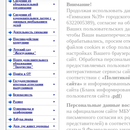
Сведения об
Внимание!
образовательной
►
организации
Продолжая использовать да
Сведения об
«Гимназия №39» городского
оздоровительном лагере с
►
дневным пребыванием
6322005389), согласие на о
детей
Ваших пользовательских да
Деятельность гимназии
►
чтобы Ваши вышеперечисл
Противодействие
обрабатывались, просим от
►
коррупции
файлов cookies и сбор поль
Детский сад
►
настройках Вашего браузер
"Жемчужинка"
сайт. Обработка персональ
Центр дополнительного
образования
►
предоставляемых пользоват
"Творчество"
интерактивные сервисы сай
Приём в ОУ
►
соответствии с
«Политикой
Государственная
сайта»
и информированным 
итоговая аттестация
►
выпускников
сайта (Бланк информирован
Безопасность
пользователя сайта
.
pdf
)
►
Разное
►
Персональные данные вос
Олимпиады и
на официальном сайте МБУ
►
конференции
письменного согласия их р
Азбука права
►
представителей) в соответс
Дом, где живет здоровье
►
статьи 9 Федерального зако