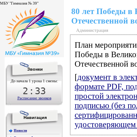
МБУ "Гимназия № 39"
80 лет Победы в
Отечественной в
Администрация
План мероприяти
Победы в Велико
Отечественной в
Звонки
[
документ в элек
До начала 1 урока 1 смены:
формате PDF, по
2
:
33
простой электро
Расписание звонков
подписью (без п
сертифицирован
Навигация
удостоверяющем 
Новости