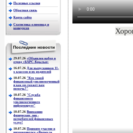
Полезные ссылки
Обратная связь
Карта сайта
Статистика олимпиад и
конкурсов
Хоро
Последние новости
29.07.26
«Объявлен набор в
отряд «БАРС-Крылья»
16.07.26
Для выпускников 11-
х классов и их родителей
10.07.26
"Кто такой
финансовый уполномоченный
и как он сможет вам
помочь?"
10.07.26
"Служба
финансового
уполномоченного
информирует"
10.07.26
Вниманию
физических лиц -
потребителей финансовых
услуг!
10.07.26
Примите участие в
видеоконкурсе «Формула