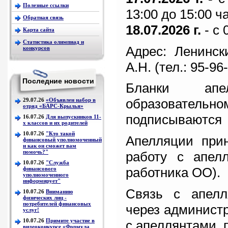
Полезные ссылки
13:00 до 15:00 ч
Обратная связь
18.07.2026 г.
- с 
Карта сайта
Статистика олимпиад и
Адрес: Ленинск
конкурсов
А.Н. (тел.: 95-96-
Последние новости
Бланки апе
образовательн
29.07.26
«Объявлен набор в
отряд «БАРС-Крылья»
подписываются 
16.07.26
Для выпускников 11-
х классов и их родителей
10.07.26
"Кто такой
Апелляции прин
финансовый уполномоченный
и как он сможет вам
помочь?"
работу с апел
10.07.26
"Служба
работника ОО).
финансового
уполномоченного
информирует"
Связь с апелл
10.07.26
Вниманию
физических лиц -
потребителей финансовых
через администр
услуг!
10.07.26
Примите участие в
с апеллянтами, 
видеоконкурсе «Формула