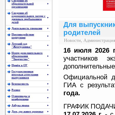
Сведения об
образовательной
►
организации
Сведения об
оздоровительном лагере с
►
дневным пребыванием
детей
Для выпускник
Деятельность гимназии
►
родителей
Противодействие
►
коррупции
Новости, Администрация
Детский сад
►
"Жемчужинка"
16 июля
2026 
Центр дополнительного
образования
участников эк
►
"Творчество"
дополнительные 
Приём в ОУ
►
Государственная
итоговая аттестация
Официальной д
►
выпускников
ГИА с результ
Безопасность
►
Разное
►
года.
Олимпиады и
►
конференции
ГРАФИК ПОДАЧ
Азбука права
►
Дом, где живет здоровье
17.07.2026 г. -
с 
►