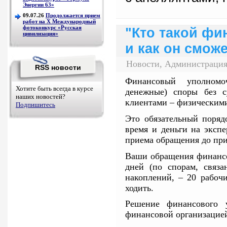
Энергии 63»
09.07.26
Продолжается прием
работ на Х Международный
фотоконкурс «Русская
"Кто такой ф
цивилизация»
и как он смож
Новости, Администрация
RSS новости
Финансовый уполномо
Хотите быть всегда в курсе
денежные) споры без 
наших новостей?
клиентами – физическим
Подпишитесь
Это обязательный поряд
время и деньги на экспе
приема обращения до пр
Ваши обращения финансо
дней (по спорам, связ
накоплений, – 20 рабоч
ходить.
Решение финансового у
финансовой организацие