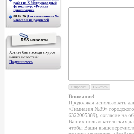
работ на Х Международный
фотоконкурс «Русская
цивилизация»
08.07.26
Для выпускников 9-х
классов и их родителей
RSS новости
Хотите быть всегда в курсе
наших новостей?
Подпишитесь
Внимание!
Продолжая использовать да
«Гимназия №39» городского
6322005389), согласие на о
Ваших пользовательских да
чтобы Ваши вышеперечисле
просим отключить обработк