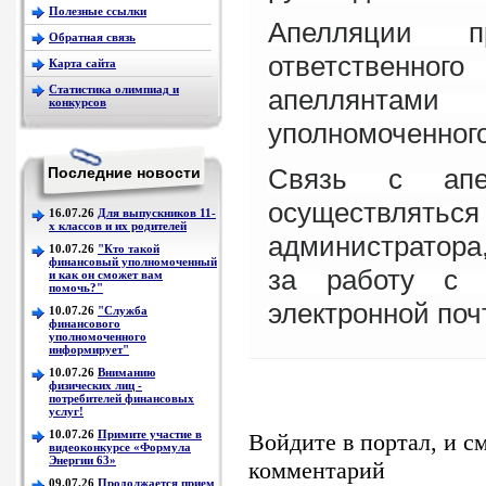
Полезные ссылки
Апелляции п
Обратная связь
ответственно
Карта сайта
Статистика олимпиад и
апеллян
конкурсов
уполномоченного
Связь с апе
Последние новости
осуществл
16.07.26
Для выпускников 11-
х классов и их родителей
администратора
10.07.26
"Кто такой
финансовый уполномоченный
за работу с 
и как он сможет вам
помочь?"
электронной поч
10.07.26
"Служба
финансового
уполномоченного
информирует"
10.07.26
Вниманию
физических лиц -
потребителей финансовых
услуг!
10.07.26
Примите участие в
Войдите в портал, и с
видеоконкурсе «Формула
Энергии 63»
комментарий
09.07.26
Продолжается прием