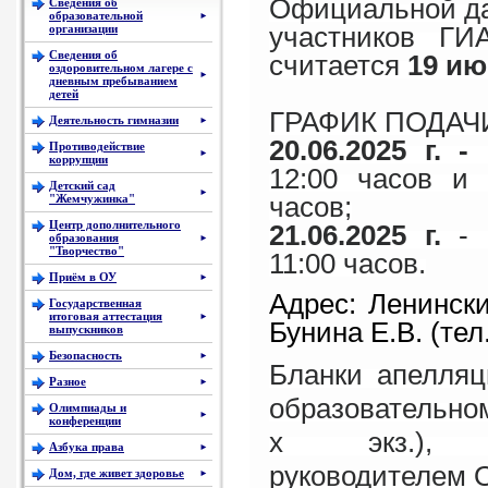
Официальной да
Сведения об
образовательной
►
участников ГИ
организации
Сведения об
считается
19 ию
оздоровительном лагере с
►
дневным пребыванием
детей
ГРАФИК ПОДАЧ
Деятельность гимназии
►
20.06.2025 г. -
с
Противодействие
►
коррупции
12:00 часов и 
Детский сад
►
часов;
"Жемчужинка"
Центр дополнительного
21.06.2025 г.
- 
образования
►
"Творчество"
11:00 часов.
Приём в ОУ
►
Адрес: Ленинский
Государственная
итоговая аттестация
►
Бунина Е.В. (тел.
выпускников
Безопасность
►
Бланки апелляц
Разное
►
образовательном
Олимпиады и
►
конференции
х экз.), п
Азбука права
►
руководителем 
Дом, где живет здоровье
►