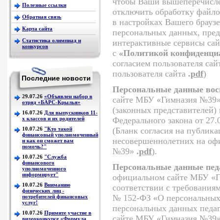
чтобы Ваши вышеперечисле
Полезные ссылки
отключить обработку файло
Обратная связь
в настройках Вашего браузе
Карта сайта
персональных данных, пред
Статистика олимпиад и
интерактивные сервисы сай
конкурсов
с
«Политикой конфиденциа
согласием пользователя са
пользователя сайта
.
pdf
)
Последние новости
Персональные данные вос
29.07.26
«Объявлен набор в
сайте МБУ «Гимназия №39» 
отряд «БАРС-Крылья»
(законных представителей) 
16.07.26
Для выпускников 11-
х классов и их родителей
Федерального закона от 27
10.07.26
"Кто такой
(Бланк согласия на публик
финансовый уполномоченный
несовершеннолетних на оф
и как он сможет вам
помочь?"
№39»
.
pdf
).
10.07.26
"Служба
финансового
Персональные данные пед
уполномоченного
информирует"
официальном сайте МБУ «Ги
10.07.26
Вниманию
соответствии с требованиям
физических лиц -
№ 152-ФЗ «О персональных
потребителей финансовых
услуг!
персональных данных педа
10.07.26
Примите участие в
сайте МБУ «Гимназия №39
видеоконкурсе «Формула