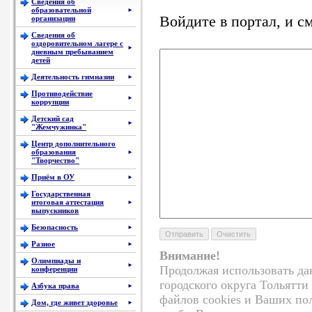
Сведения об
образовательной
►
Войдите в портал, и с
организации
Сведения об
оздоровительном лагере с
►
дневным пребыванием
детей
Деятельность гимназии
►
Противодействие
►
коррупции
Детский сад
►
"Жемчужинка"
Центр дополнительного
образования
►
"Творчество"
Приём в ОУ
►
Государственная
итоговая аттестация
►
выпускников
Безопасность
►
Разное
►
Внимание!
Олимпиады и
►
Продолжая использовать д
конференции
городского округа Тольятти
Азбука права
►
файлов cookies и Ваших по
Дом, где живет здоровье
►