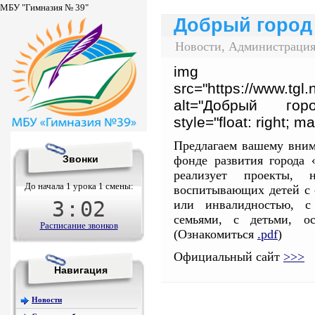
МБУ "Гимназия № 39"
Добрый город
Новости, Администрация
img
src="https://www.tgl.
alt="Добрый горо
style="float: right; ma
Предлагаем вашему вни
фонде развития города
Звонки
реализует проекты, 
До начала 1 урока 1 смены:
воспитывающих детей с 
3
:
02
или инвалидностью, с
семьями, с детьми, ос
Расписание звонков
(Ознакомиться
.pdf
)
Официальный сайт
>>>
Навигация
Новости