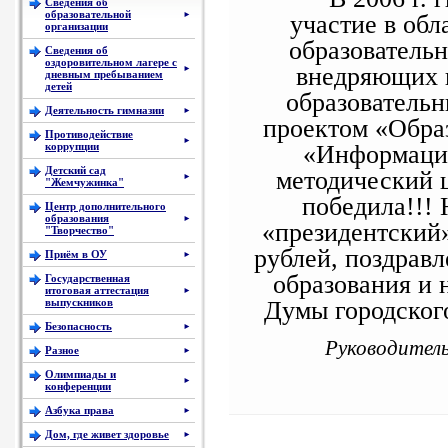
Сведения об
образовательной
участие в обл
►
организации
образователь
Сведения об
оздоровительном лагере с
внедряющих 
►
дневным пребыванием
детей
образовательн
Деятельность гимназии
►
проектом «Образ
Противодействие
►
«Информаци
коррупции
Детский сад
методический 
►
"Жемчужинка"
победила!!! 
Центр дополнительного
образования
►
«президентский
"Творчество"
рублей, поздрав
Приём в ОУ
►
образования и 
Государственная
итоговая аттестация
►
Думы городского
выпускников
Безопасность
►
Руководител
Разное
►
Олимпиады и
►
конференции
Азбука права
►
Дом, где живет здоровье
►