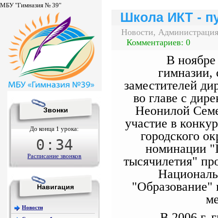
МБУ "Гимназия № 39"
Школа ИКТ - пу
Новости, Администрация,
Комментариев: 0
В ноябре 
гимназии, 
заместителей дир
во главе с дир
Неонилой Семе
Звонки
участие в конку
До конца 1 урока:
городского ок
0
:
34
номинации "
Расписание звонков
тысячилетия" пр
Националь
"Образование" 
Навигация
ме
Новости
В 2006 г. 