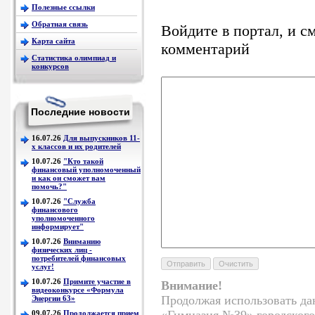
Полезные ссылки
Обратная связь
Войдите в портал, и с
Карта сайта
комментарий
Статистика олимпиад и
конкурсов
Последние новости
16.07.26
Для выпускников 11-
х классов и их родителей
10.07.26
"Кто такой
финансовый уполномоченный
и как он сможет вам
помочь?"
10.07.26
"Служба
финансового
уполномоченного
информирует"
10.07.26
Вниманию
физических лиц -
потребителей финансовых
услуг!
10.07.26
Примите участие в
Внимание!
видеоконкурсе «Формула
Продолжая использовать да
Энергии 63»
«Гимназия №39» городского
09.07.26
Продолжается прием