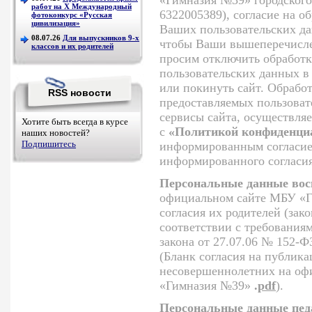
работ на Х Международный
6322005389), согласие на о
фотоконкурс «Русская
цивилизация»
Ваших пользовательских да
08.07.26
Для выпускников 9-х
чтобы Ваши вышеперечисле
классов и их родителей
просим отключить обработк
пользовательских данных в
или покинуть сайт. Обрабо
RSS новости
предоставляемых пользоват
сервисы сайта, осуществляе
Хотите быть всегда в курсе
с
«Политикой конфиденциа
наших новостей?
Подпишитесь
информированным согласием
информированного согласия
Персональные данные вос
официальном сайте МБУ «Г
согласия их родителей (зак
соответствии с требования
закона от 27.07.06 № 152-
(Бланк согласия на публик
несовершеннолетних на оф
«Гимназия №39»
.
pdf
).
Персональные данные пед