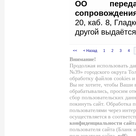
ОО перед
сопровождени
20, каб. 8, Гладк
другой выдаётся
<<
< Назад
1
2
3
4
Внимание!
Продолжая использовать да
№39» городского округа Тол
обработку файлов cookies 
Вы не хотите, чтобы Ваши
обрабатывались, просим от
сбор пользовательских дан
покинуть сайт. Обработка 
пользователями через инте
осуществляется в соответс
конфиденциальности сайт
пользователя сайта (Бланк
пользователя сайта
.
pdf
)