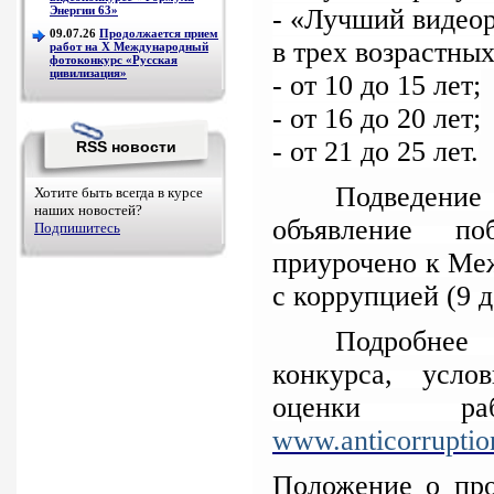
Энергии 63»
- «Лучший видео
09.07.26
Продолжается прием
в трех возрастных
работ на Х Международный
фотоконкурс «Русская
цивилизация»
- от 10 до 15 лет;
- от 16 до 20 лет;
- от 21 до 25 лет.
RSS новости
Подведен
Хотите быть всегда в курсе
наших новостей?
объявление по
Подпишитесь
приурочено к Ме
с коррупцией (9 д
Подробнее 
конкурса, усло
оценки р
www.anticorruption
Положение о пр