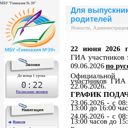
МБУ "Гимназия № 39"
Для выпускник
родителей
Новости, Администрация
22
июня
2026
г
ГИА участников 
09
.06
.2026
по
рус
Звонки
Официальной 
До конца 1 урока:
участников ГИА
0
:
22
22
.06.2026
.
Расписание звонков
ГРАФИК ПОДА
23
.06.2026
- с 08
13:00 до 16:00 час
Навигация
24
.06.2026
- с 08
13:00 часов до 15
Новости