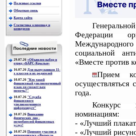
Полезные ссылки
Обратная связь
Карта сайта
Генеральной
Статистика олимпиад и
конкурсов
Федерации орг
Международного
Последние новости
социальной ант
«Вместе против к
29.07.26
«Объявлен набор в
отряд «БАРС-Крылья»
16.07.26
Для выпускников 11-
Прием ко
х классов и их родителей
10.07.26
"Кто такой
осуществляться с
финансовый уполномоченный
и как он сможет вам
года.
помочь?"
10.07.26
"Служба
финансового
Конкурс 
уполномоченного
информирует"
номинациям:
10.07.26
Вниманию
физических лиц -
- «Лучший плакат
потребителей финансовых
услуг!
- «Лучший рисун
10.07.26
Примите участие в
видеоконкурсе «Формула