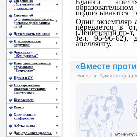
Бланки апелл
Сведения об
образовательной
образовательном 
►
организации
подписываются р
Сведения об
Один экземпляр 
оздоровительном лагере с
►
дневным пребыванием
передается в о
детей
(Ленинский пр-т, 
Деятельность гимназии
►
тел. 95-96-62),
апеллянту.
Противодействие
►
коррупции
Детский сад
►
"Жемчужинка"
Центр дополнительного
«Вместе прот
образования
►
"Творчество"
Новости, Администрация
Приём в ОУ
►
Государственная
итоговая аттестация
►
выпускников
Безопасность
►
Разное
►
Олимпиады и
►
конференции
Азбука права
►
Дом, где живет здоровье
►