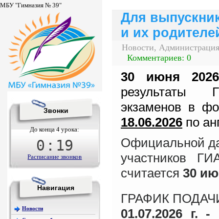
МБУ "Гимназия № 39"
Для выпускник
и их родителе
Новости, Администрация
Комментариев: 0
30 июня
202
результаты 
экзаменов
в фо
Звонки
18.06.2026
по ан
До конца 4 урока:
Официальной да
0
:
19
участников ГИ
Расписание звонков
считается
30 ию
Навигация
ГРАФИК ПОДАЧ
Новости
01.07.2026 г. -
с