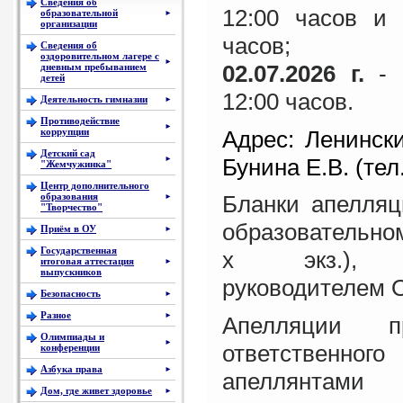
Сведения об
12:00 часов и 
образовательной
►
организации
часов;
Сведения об
оздоровительном лагере с
►
02.07.2026 г.
- 
дневным пребыванием
детей
12:00 часов.
Деятельность гимназии
►
Противодействие
►
Адрес: Ленинский
коррупции
Детский сад
Бунина Е.В. (тел.
►
"Жемчужинка"
Центр дополнительного
образования
Бланки апелляц
►
"Творчество"
образовательном
Приём в ОУ
►
Государственная
х экз.), п
итоговая аттестация
►
выпускников
руководителем 
Безопасность
►
Разное
►
Апелляции п
Олимпиады и
►
ответственно
конференции
Азбука права
►
апеллян
Дом, где живет здоровье
►