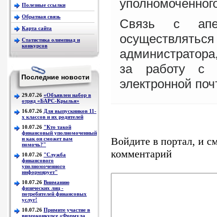
уполномоченного
Полезные ссылки
Обратная связь
Связь с апе
Карта сайта
осуществл
Статистика олимпиад и
конкурсов
администратора
за работу с 
Последние новости
электронной поч
29.07.26
«Объявлен набор в
отряд «БАРС-Крылья»
16.07.26
Для выпускников 11-
х классов и их родителей
10.07.26
"Кто такой
финансовый уполномоченный
Войдите в портал, и с
и как он сможет вам
помочь?"
комментарий
10.07.26
"Служба
финансового
уполномоченного
информирует"
10.07.26
Вниманию
физических лиц -
потребителей финансовых
услуг!
10.07.26
Примите участие в
видеоконкурсе «Формула