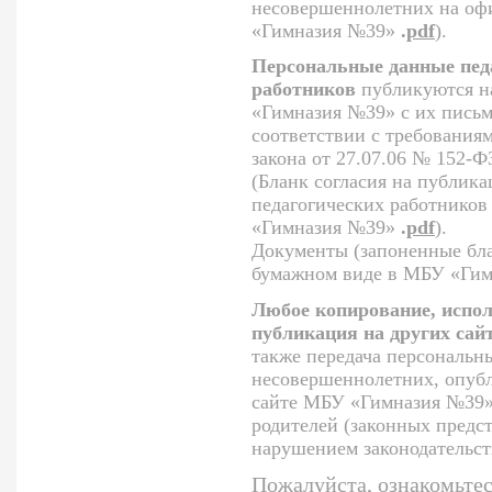
несовершеннолетних на оф
«Гимназия №39»
.
pdf
).
Персональные данные пед
работников
публикуются н
«Гимназия №39» с их письм
соответствии с требования
закона от 27.07.06 № 152-
(Бланк согласия на публик
педагогических работнико
«Гимназия №39»
.
pdf
).
Документы (запоненные бла
бумажном виде в МБУ «Гим
Любое копирование, испол
публикация на других сай
также передача персональн
несовершеннолетних, опуб
сайте МБУ «Гимназия №39»,
родителей (законных предст
нарушением законодательст
Пожалуйста, ознакомьтес