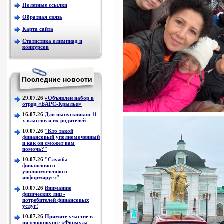
Полезные ссылки
Обратная связь
Карта сайта
Статистика олимпиад и
конкурсов
Последние новости
29.07.26
«Объявлен набор в
отряд «БАРС-Крылья»
16.07.26
Для выпускников 11-
х классов и их родителей
10.07.26
"Кто такой
финансовый уполномоченный
и как он сможет вам
помочь?"
10.07.26
"Служба
финансового
уполномоченного
информирует"
10.07.26
Вниманию
физических лиц -
потребителей финансовых
услуг!
10.07.26
Примите участие в
видеоконкурсе «Формула