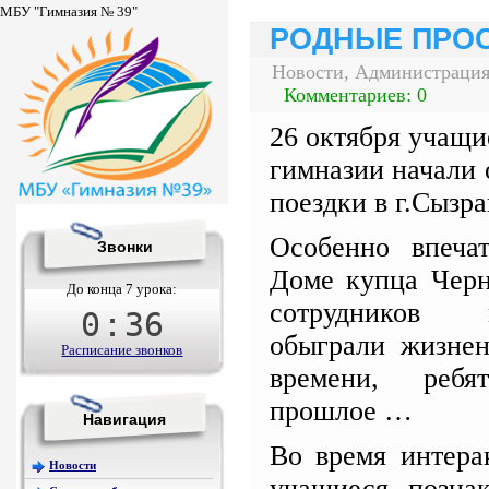
МБУ "Гимназия № 39"
РОДНЫЕ ПРО
Новости, Администрация,
Комментариев: 0
26 октября учащи
гимназии начали 
поездки в г.Сызр
Особенно впеча
Звонки
Доме купца Чер
До конца 7 урока:
сотрудников 
0
:
36
обыграли жизнен
Расписание звонков
времени, реб
прошлое …
Навигация
Во время интера
Новости
учащиеся позна