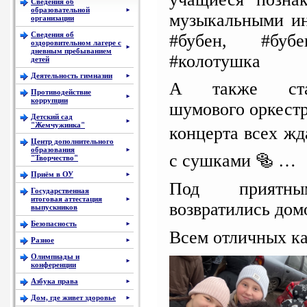
Сведения об
образовательной
►
музыкальными ин
организации
Сведения об
#бубен, #бубе
оздоровительном лагере с
►
дневным пребыванием
#колотушка
детей
Деятельность гимназии
►
А также ста
Противодействие
►
коррупции
шумового оркест
Детский сад
►
"Жемчужинка"
концерта всех жд
Центр дополнительного
образования
►
с сушками 🥯 …
"Творчество"
Приём в ОУ
►
Под приятны
Государственная
итоговая аттестация
►
возвратились дом
выпускников
Безопасность
►
Всем отличных к
Разное
►
Олимпиады и
►
конференции
Азбука права
►
Дом, где живет здоровье
►