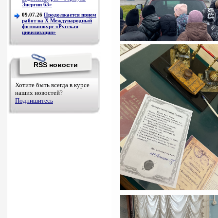
Энергии 63»
09.07.26
Продолжается прием
работ на Х Международный
фотоконкурс «Русская
цивилизация»
RSS новости
Хотите быть всегда в курсе
наших новостей?
Подпишитесь